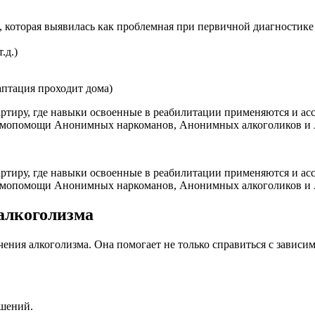
, которая выявилась как проблемная при первичной диагностике
.д.)
аптация проходит дома)
артиру, где навыки освоенные в реабилитации применяются и а
заимопомощи Анонимных наркоманов, Анонимных алкоголиков и
артиру, где навыки освоенные в реабилитации применяются и а
заимопомощи Анонимных наркоманов, Анонимных алкоголиков и
алкоголизма
ения алкоголизма. Она помогает не только справиться с зависим
ошений.