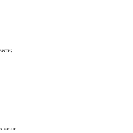
вести;
ах жизни