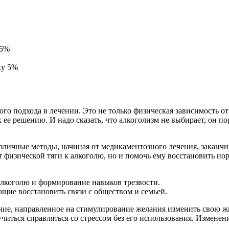
 5%
го подхода в лечении. Это не только физическая зависимость от
е решению. И надо сказать, что алкоголизм не выбирает, он пор
зличные методы, начиная от медикаментозного лечения, заканч
от физической тяги к алкоголю, но и помочь ему восстановить 
алкоголю и формирование навыков трезвости.
ие восстановить связи с обществом и семьей.
е, направленное на стимулирование желания изменить свою жиз
читься справляться со стрессом без его использования. Измене